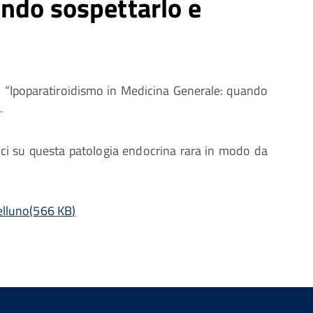
ndo sospettarlo e
so “Ipoparatiroidismo in Medicina Generale: quando
.
fici su questa patologia endocrina rara in modo da
elluno
(
566 KB
)