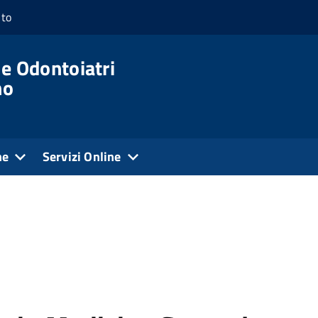
nto
 e Odontoiatri
no
ne
Servizi Online