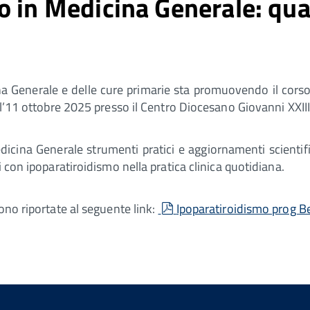
o in Medicina Generale: qua
ina Generale e delle cure primarie sta promuovendo il cor
 l’11 ottobre 2025 presso il Centro Diocesano Giovanni XXIII
edicina Generale strumenti pratici e aggiornamenti scienti
 con ipoparatiroidismo nella pratica clinica quotidiana.
pdf
ono riportate al seguente link:
Ipoparatiroidismo prog B