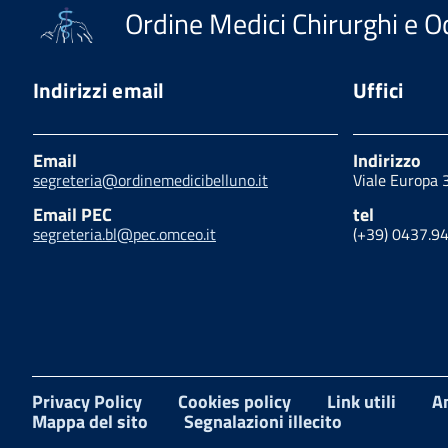
Ordine Medici Chirurghi e Od
Indirizzi email
Uffici
Email
Indirizzo
segreteria@ordinemedicibelluno.it
Viale Europa 
Email PEC
tel
segreteria.bl@pec.omceo.it
(+39) 0437.9
Privacy Policy
Cookies policy
Link utili
A
Mappa del sito
Segnalazioni illecito