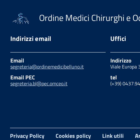
Ordine Medici Chirurghi e Od
Indirizzi email
Uffici
Email
Indirizzo
segreteria@ordinemedicibelluno.it
Viale Europa 
Email PEC
tel
segreteria.bl@pec.omceo.it
(+39) 0437.9
Privacy Policy
Cookies policy
Link utili
A