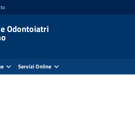
nto
 e Odontoiatri
no
ne
Servizi Online