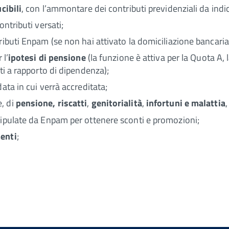
cibili
, con l’ammontare dei contributi previdenziali da indic
ontributi versati;
ributi Enpam (se non hai attivato la domiciliazione bancaria
 l’
ipotesi
di pensione
(la funzione è attiva per la Quota A,
ti a rapporto di dipendenza);
data in cui verrà accreditata;
e, di
pensione,
riscatti
,
genitorialità
,
infortuni e malattia
tipulate da Enpam per ottenere sconti e promozioni;
enti
;