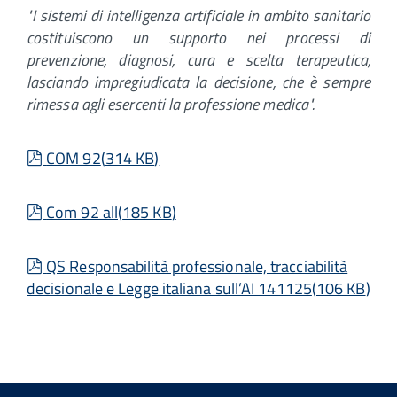
"I sistemi di intelligenza artificiale in ambito sanitario
costituiscono un supporto nei processi di
prevenzione, diagnosi, cura e scelta terapeutica,
lasciando impregiudicata la decisione, che è sempre
rimessa agli esercenti la professione medica".
pdf
COM 92
(
314 KB
)
pdf
Com 92 all
(
185 KB
)
pdf
QS Responsabilità professionale, tracciabilità
decisionale e Legge italiana sull’AI 141125
(
106 KB
)