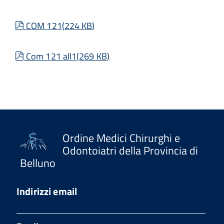
pdf
COM 121
(
224 KB
)
pdf
Com 121 all1
(
269 KB
)
Ordine Medici Chirurghi e
Odontoiatri della Provincia di
Belluno
Indirizzi email