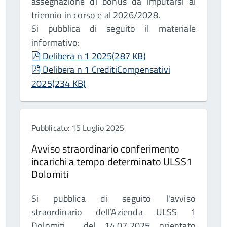
assegnazione di bonus da imputarsi al
triennio in corso e al 2026/2028.
Si pubblica di seguito il materiale
informativo:
pdf
Delibera n 1 2025
(
287 KB
)
pdf
Delibera n 1 CreditiCompensativi
2025
(
234 KB
)
Pubblicato: 15 Luglio 2025
Avviso straordinario conferimento
incarichi a tempo determinato ULSS1
Dolomiti
Si pubblica di seguito l'avviso
straordinario dell’Azienda ULSS 1
Dolomiti del 14.07.2025 orientato